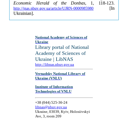
Economic Herald of the Donbas
, 1, 118-123.
[In
http://jnas.nbuv.gov.ua/article/UJRN-0000985980
Ukrainian].
National Academy of Sciences of
Ukraine
Library portal of National
Academy of Sciences of
Ukraine | LibNAS
http://libnas.nbuv.gov.ua
Vernadsky National Library of
Ukraine (VNLU)
Institute of Information
Technologies of VNLU
+38 (044) 525-36-24
libnas@nbuv.gov.ua
Ukraine, 03039, Kyiv, Holosiivskyi
Ave, 3, room 209