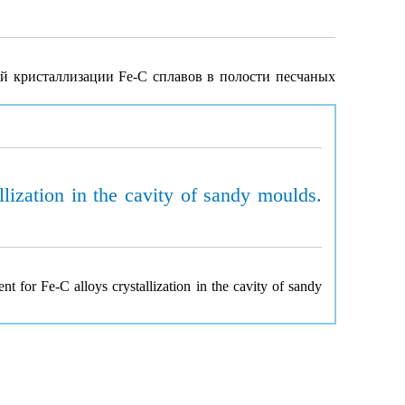
й кристаллизации Fe-C сплавов в полости песчаных
lization in the cavity of sandy moulds.
t for Fe-C alloys crystallization in the cavity of sandy