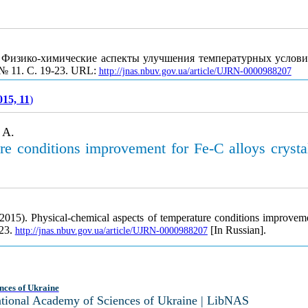
 Физико-химические аспекты улучшения температурных услови
 № 11. С. 19-23. URL:
http://jnas.nbuv.gov.ua/article/UJRN-0000988207
015, 11
)
 A.
re conditions improvement for Fe-C alloys crystal
2015). Physical-chemical aspects of temperature conditions improvemen
-23.
[In Russian].
http://jnas.nbuv.gov.ua/article/UJRN-0000988207
nces of Ukraine
National Academy of Sciences of Ukraine | LibNAS