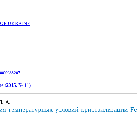
 OF UKRAINE
-0000988207
ue (
2015, № 11
)
Л. А.
я температурных условий кристаллизации Fe