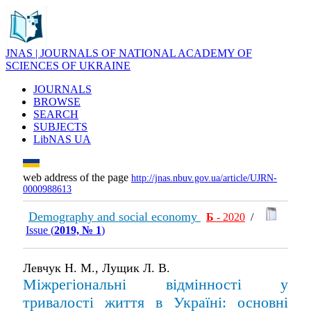
JNAS | JOURNALS OF NATIONAL ACADEMY OF
SCIENCES OF UKRAINE
JOURNALS
BROWSE
SEARCH
SUBJECTS
LibNAS UA
web address of the page
http://jnas.nbuv.gov.ua/article/UJRN-
0000988613
Demography and social economy
Б
- 2020
/
Issue (
2019, № 1
)
Левчук Н. М., Лущик Л. В.
Міжрегіональні відмінності у
тривалості життя в Україні: основні