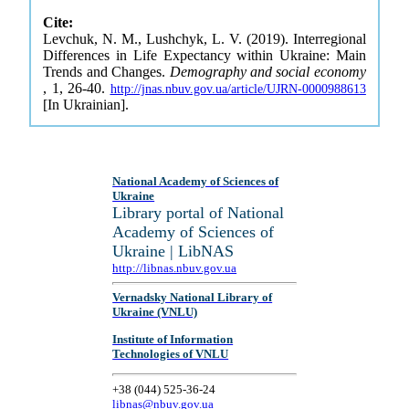
Cite:
Levchuk, N. M., Lushchyk, L. V. (2019). Interregional
Differences in Life Expectancy within Ukraine: Main
Trends and Changes.
Demography and social economy
, 1, 26-40.
http://jnas.nbuv.gov.ua/article/UJRN-0000988613
[In Ukrainian].
National Academy of Sciences of
Ukraine
Library portal of National
Academy of Sciences of
Ukraine | LibNAS
http://libnas.nbuv.gov.ua
Vernadsky National Library of
Ukraine (VNLU)
Institute of Information
Technologies of VNLU
+38 (044) 525-36-24
libnas@nbuv.gov.ua