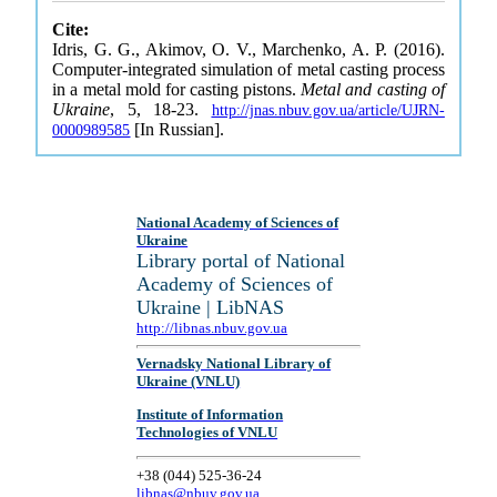
Cite:
Idris, G. G., Akimov, O. V., Marchenko, A. P. (2016).
Computer-integrated simulation of metal casting process
in a metal mold for casting pistons.
Metal and casting of
Ukraine
, 5, 18-23.
http://jnas.nbuv.gov.ua/article/UJRN-
[In Russian].
0000989585
National Academy of Sciences of
Ukraine
Library portal of National
Academy of Sciences of
Ukraine | LibNAS
http://libnas.nbuv.gov.ua
Vernadsky National Library of
Ukraine (VNLU)
Institute of Information
Technologies of VNLU
+38 (044) 525-36-24
libnas@nbuv.gov.ua