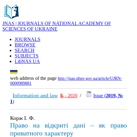
JNAS | JOURNALS OF NATIONAL ACADEMY OF
SCIENCES OF UKRAINE
JOURNALS
BROWSE
SEARCH
SUBJECTS
LibNAS UA
web address of the page
http://jnas.nbuv.gov.ua/article/UJRN-
0000989881
Information and law
Б
- 2020
/
Issue (
2019, №
1
)
Корж І. Ф.
Право на відкриті дані – як право
приватного характеру