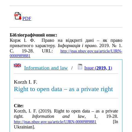
PDF
Бібліографічний опис:
Корж І. Ф. Право на відкриті дані – як право
приватного характеру.
Інформація і право
. 2019. № 1.
С. 19-28. URL:
http://jnas.nbuv.gov.ua/article/UJRN-
0000989881
Information and law
/
Issue (
2019, 1
)
Korzh I. F.
Right to open data – as a private right
Cite:
Korzh, I. F. (2019). Right to open data – as a private
right.
Information and law
, 1, 19-28.
[In
http://jnas.nbuv.gov.ua/article/UJRN-0000989881
Ukrainian].