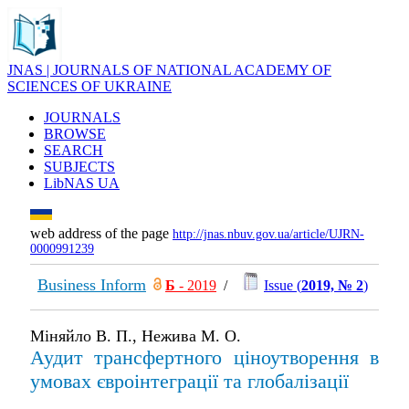
JNAS | JOURNALS OF NATIONAL ACADEMY OF
SCIENCES OF UKRAINE
JOURNALS
BROWSE
SEARCH
SUBJECTS
LibNAS UA
web address of the page
http://jnas.nbuv.gov.ua/article/UJRN-
0000991239
Business Inform
Б
- 2019
/
Issue (
2019, № 2
)
Міняйло В. П., Нежива М. О.
Аудит трансфертного ціноутворення в
умовах євроінтеграції та глобалізації