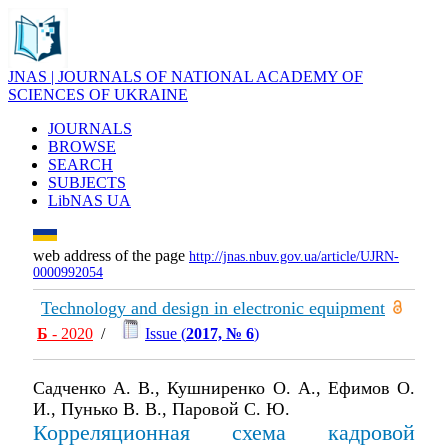
JNAS | JOURNALS OF NATIONAL ACADEMY OF
SCIENCES OF UKRAINE
JOURNALS
BROWSE
SEARCH
SUBJECTS
LibNAS UA
web address of the page
http://jnas.nbuv.gov.ua/article/UJRN-
0000992054
Technology and design in electronic equipment
Б
- 2020
/
Issue (
2017, № 6
)
Садченко А. В., Кушниренко О. А., Ефимов О.
И., Пунько В. В., Паровой С. Ю.
Корреляционная схема кадровой