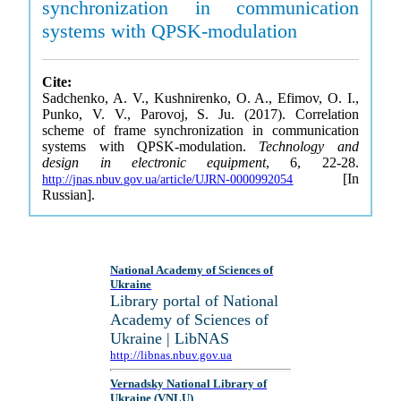
synchronization in communication
systems with QPSK-modulation
Cite:
Sadchenko, A. V., Kushnirenko, O. A., Efimov, O. I.,
Punko, V. V., Parovoj, S. Ju. (2017). Correlation
scheme of frame synchronization in communication
systems with QPSK-modulation.
Technology and
design in electronic equipment
, 6, 22-28.
[In
http://jnas.nbuv.gov.ua/article/UJRN-0000992054
Russian].
National Academy of Sciences of
Ukraine
Library portal of National
Academy of Sciences of
Ukraine | LibNAS
http://libnas.nbuv.gov.ua
Vernadsky National Library of
Ukraine (VNLU)