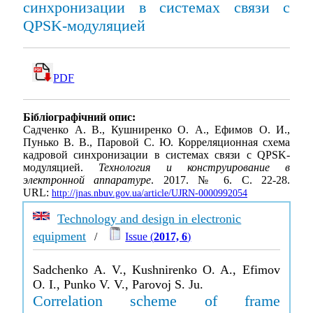
синхронизации в системах связи с
QPSK-модуляцией
PDF
Бібліографічний опис:
Садченко А. В., Кушниренко О. А., Ефимов О. И.,
Пунько В. В., Паровой С. Ю. Корреляционная схема
кадровой синхронизации в системах связи с QPSK-
модуляцией.
Технология и конструирование в
электронной аппаратуре
. 2017. № 6. С. 22-28.
URL:
http://jnas.nbuv.gov.ua/article/UJRN-0000992054
Technology and design in electronic
equipment
/
Issue (
2017, 6
)
Sadchenko A. V., Kushnirenko O. A., Efimov
O. I., Punko V. V., Parovoj S. Ju.
Correlation scheme of frame