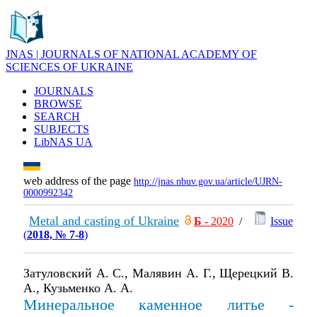
JNAS | JOURNALS OF NATIONAL ACADEMY OF
SCIENCES OF UKRAINE
JOURNALS
BROWSE
SEARCH
SUBJECTS
LibNAS UA
web address of the page
http://jnas.nbuv.gov.ua/article/UJRN-
0000992342
Metal and casting of Ukraine
Б
- 2020
/
Issue
(
2018, № 7-8
)
Затуловский А. С., Малявин А. Г., Щерецкий В.
А., Кузьменко А. А.
Минеральное каменное литье -