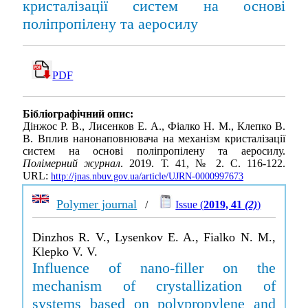
кристалізації систем на основі
поліпропілену та аеросилу
PDF
Бібліографічний опис:
Дінжос Р. В., Лисенков Е. А., Фіалко Н. М., Клепко В.
В. Вплив нанонаповнювача на механізм кристалізації
систем на основі поліпропілену та аеросилу.
Полімерний журнал
. 2019. Т. 41, № 2. С. 116-122.
URL:
http://jnas.nbuv.gov.ua/article/UJRN-0000997673
Polymer journal
/
Issue (
2019, 41
(2)
)
Dinzhos R. V., Lysenkov E. A., Fialko N. M.,
Klepko V. V.
Influence of nano-filler on the
mechanism of crystallization of
systems based on polypropylene and