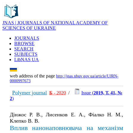
JNAS | JOURNALS OF NATIONAL ACADEMY OF
SCIENCES OF UKRAINE
JOURNALS
BROWSE
SEARCH
SUBJECTS
LibNAS UA
web address of the page
http://jnas.nbuv.gov.ua/article/UJRN-
0000997673
Polymer journal
Б
- 2020
/
Issue (
2019, Т. 41, №
2
)
Дінжос Р. В., Лисенков Е. А., Фіалко Н. М.,
Клепко В. В.
Вплив нанонаповнювача на механізм