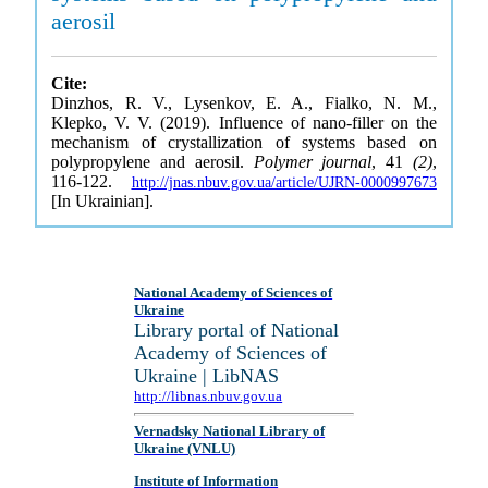
aerosil
Cite:
Dinzhos, R. V., Lysenkov, E. A., Fialko, N. M.,
Klepko, V. V. (2019). Influence of nano-filler on the
mechanism of crystallization of systems based on
polypropylene and aerosil.
Polymer journal
, 41
(2)
,
116-122.
http://jnas.nbuv.gov.ua/article/UJRN-0000997673
[In Ukrainian].
National Academy of Sciences of
Ukraine
Library portal of National
Academy of Sciences of
Ukraine | LibNAS
http://libnas.nbuv.gov.ua
Vernadsky National Library of
Ukraine (VNLU)
Institute of Information