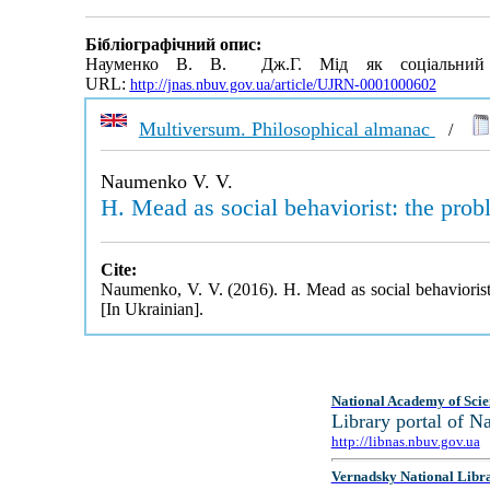
Бібліографічний опис:
Науменко В. В. Дж.Г. Мід як соціальний б
URL:
http://jnas.nbuv.gov.ua/article/UJRN-0001000602
Multiversum. Philosophical almanac
/
Naumenko V. V.
H. Mead as social behaviorist: the probl
Cite:
Naumenko, V. V. (2016). H. Mead as social behaviorist:
[In Ukrainian].
National Academy of Scie
Library portal of 
http://libnas.nbuv.gov.ua
Vernadsky National Libr