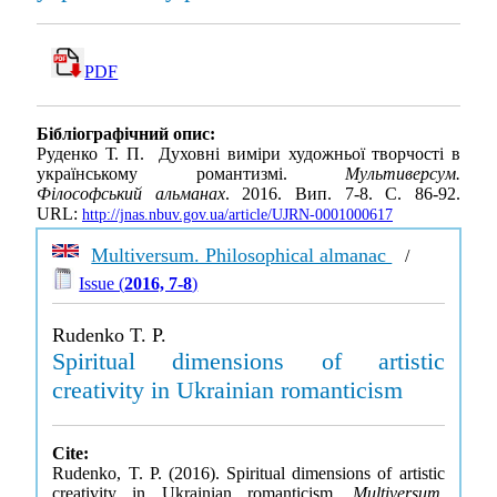
PDF
Бібліографічний опис:
Руденко Т. П. Духовні виміри художньої творчості в
українському романтизмі.
Мультиверсум.
Філософський альманах
. 2016. Вип. 7-8. С. 86-92.
URL:
http://jnas.nbuv.gov.ua/article/UJRN-0001000617
Multiversum. Philosophical almanac
/
Issue (
2016, 7-8
)
Rudenko T. P.
Spiritual dimensions of artistic
creativity in Ukrainian romanticism
Cite:
Rudenko, T. P. (2016). Spiritual dimensions of artistic
creativity in Ukrainian romanticism.
Multiversum.