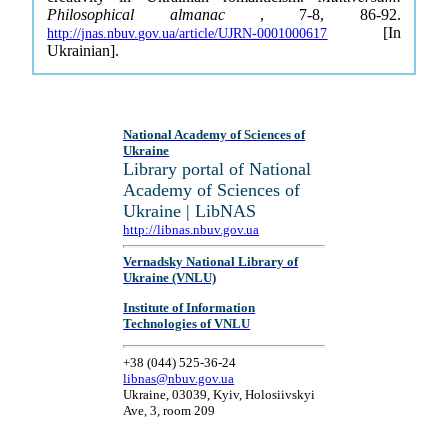
Philosophical almanac
, 7-8, 86-92.
[In
http://jnas.nbuv.gov.ua/article/UJRN-0001000617
Ukrainian].
National Academy of Sciences of
Ukraine
Library portal of National
Academy of Sciences of
Ukraine | LibNAS
http://libnas.nbuv.gov.ua
Vernadsky National Library of
Ukraine (VNLU)
Institute of Information
Technologies of VNLU
+38 (044) 525-36-24
libnas@nbuv.gov.ua
Ukraine, 03039, Kyiv, Holosiivskyi
Ave, 3, room 209