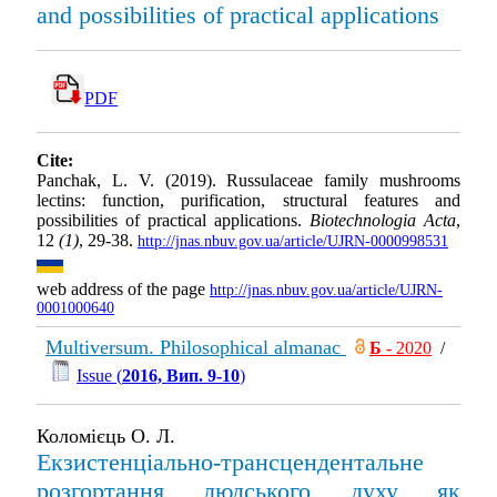
and possibilities of practical applications
PDF
Cite:
Panchak, L. V. (2019). Russulaceae family mushrooms
lectins: function, purification, structural features and
possibilities of practical applications.
Biotechnologia Acta
,
12
(1)
, 29-38.
http://jnas.nbuv.gov.ua/article/UJRN-0000998531
web address of the page
http://jnas.nbuv.gov.ua/article/UJRN-
0001000640
Multiversum. Philosophical almanac
Б
- 2020
/
Issue (
2016, Вип. 9-10
)
Коломієць О. Л.
Екзистенціально-трансцендентальне
розгортання людського духу як