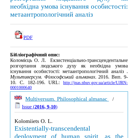
необхідна умова існування особистості:
метаантропологічний аналіз
PDF
Бібліографічний опис:
Коломієць О. Л. Екзистенціально-трансцендентальне
розгортання людського духу як необхідна умова
існування особистості: метаантропологічний аналіз .
Мультиверсум. Філософський альманах
. 2016. Вип. 9-
10. С. 182-196. URL:
http://jnas.nbuv.gov.ua/article/UJRN-
0001000640
Multiversum. Philosophical almanac
/
Issue (
2016, 9-10
)
Kolomiiets O. L.
Existentially-transcendental
deployment of human spirit, as the