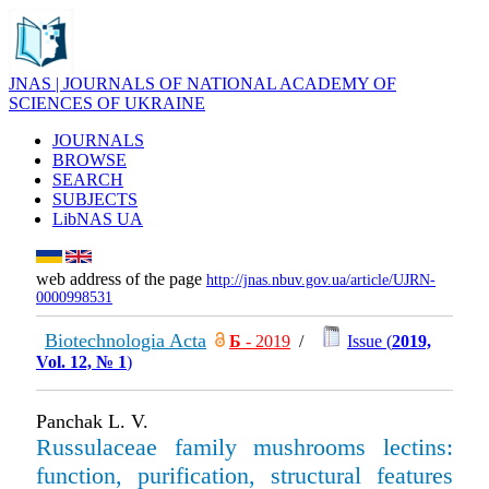
JNAS | JOURNALS OF NATIONAL ACADEMY OF
SCIENCES OF UKRAINE
JOURNALS
BROWSE
SEARCH
SUBJECTS
LibNAS UA
web address of the page
http://jnas.nbuv.gov.ua/article/UJRN-
0000998531
Biotechnologia Acta
Б
- 2019
/
Issue (
2019,
Vol. 12, № 1
)
Panchak L. V.
Russulaceae family mushrooms lectins:
function, purification, structural features