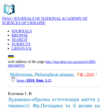
JNAS | JOURNALS OF NATIONAL ACADEMY OF
SCIENCES OF UKRAINE
JOURNALS
BROWSE
SEARCH
SUBJECTS
LibNAS UA
web address of the page
http://jnas.nbuv.gov.ua/article/UJRN-
0001000701
Multiversum. Philosophical almanac
Б
- 2020
/
Issue (
2018, Вип. 1-2
)
Клочков І. В.
Художньо-образна естетизація життя у
творчості Фр.Петрарки та її вплив на