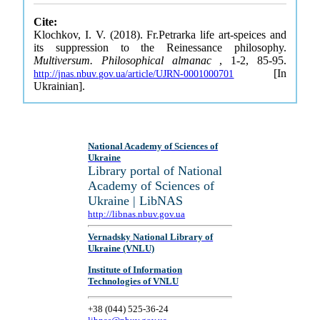
Cite:
Klochkov, I. V. (2018). Fr.Petrarka life art-speices and
its suppression to the Reinessance philosophy.
Multiversum. Philosophical almanac
, 1-2, 85-95.
[In
http://jnas.nbuv.gov.ua/article/UJRN-0001000701
Ukrainian].
National Academy of Sciences of
Ukraine
Library portal of National
Academy of Sciences of
Ukraine | LibNAS
http://libnas.nbuv.gov.ua
Vernadsky National Library of
Ukraine (VNLU)
Institute of Information
Technologies of VNLU
+38 (044) 525-36-24