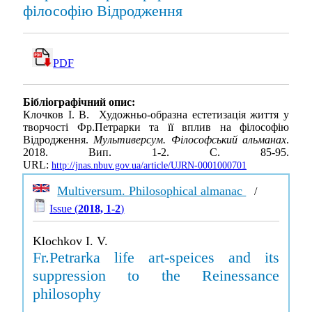
філософію Відродження
PDF
Бібліографічний опис:
Клочков І. В. Художньо-образна естетизація життя у
творчості Фр.Петрарки та її вплив на філософію
Відродження.
Мультиверсум. Філософський альманах
.
2018. Вип. 1-2. С. 85-95.
URL:
http://jnas.nbuv.gov.ua/article/UJRN-0001000701
Multiversum. Philosophical almanac
/
Issue (
2018, 1-2
)
Klochkov I. V.
Fr.Petrarka life art-speices and its
suppression to the Reinessance
philosophy