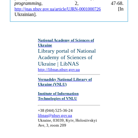
programming
, 2, 47-68.
[In
http://jnas.nbuv.gov.ua/article/UJRN-0001000726
Ukrainian].
National Academy of Sciences of
Ukraine
Library portal of National
Academy of Sciences of
Ukraine | LibNAS
http://libnas.nbuv.gov.ua
Vernadsky National Library of
Ukraine (VNLU)
Institute of Information
Technologies of VNLU
+38 (044) 525-36-24
libnas@nbuv.gov.ua
Ukraine, 03039, Kyiv, Holosiivskyi
Ave, 3, room 209