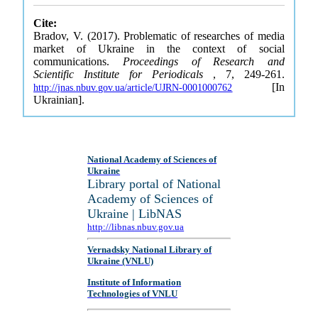
Cite:
Bradov, V. (2017). Problematic of researches of media
market of Ukraine in the context of social
communications.
Proceedings of Research and
Scientific Institute for Periodicals
, 7, 249-261.
[In
http://jnas.nbuv.gov.ua/article/UJRN-0001000762
Ukrainian].
National Academy of Sciences of
Ukraine
Library portal of National
Academy of Sciences of
Ukraine | LibNAS
http://libnas.nbuv.gov.ua
Vernadsky National Library of
Ukraine (VNLU)
Institute of Information
Technologies of VNLU