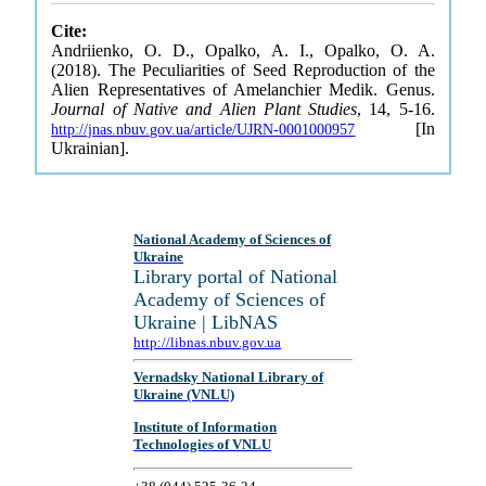
Cite:
Andriienko, O. D., Opalko, A. I., Opalko, O. A.
(2018). The Peculiarities of Seed Reproduction of the
Alien Representatives of Amelanchier Medik. Genus.
Journal of Native and Alien Plant Studies
, 14, 5-16.
[In
http://jnas.nbuv.gov.ua/article/UJRN-0001000957
Ukrainian].
National Academy of Sciences of
Ukraine
Library portal of National
Academy of Sciences of
Ukraine | LibNAS
http://libnas.nbuv.gov.ua
Vernadsky National Library of
Ukraine (VNLU)
Institute of Information
Technologies of VNLU