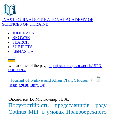
JNAS | JOURNALS OF NATIONAL ACADEMY OF
SCIENCES OF UKRAINE
JOURNALS
BROWSE
SEARCH
SUBJECTS
LibNAS UA
web address of the page
http://jnas.nbuv.gov.ua/article/UJRN-
0001000965
Journal of Native and Alien Plant Studies
/
Issue (
2018, Вип. 14
)
Оксантюк В. М., Колдар Л. А.
Посухостійкість представників роду
Cotinus Mill. в умовах Правобережного