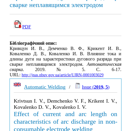
сварке неплавящимся электродом
PDF
Бібліографічний опис:
Кривцун И. В., Демченко В. Ф., Крикент И. В.,
Коваленко Д. В., Коваленко И. В. Влияние тока и
длины дуги на характеристики дугового разряда при
сварке неплавящимся электродом.
Автоматическая
сварка
. 2019. № 5. С. 6-17.
URL:
http://jnas.nbuv.gov.ua/article/UJRN-0001003029
Automatic Welding
/
Issue (
2019, 5
)
Krivtsun I. V., Demchenko V. F., Krikent I. V.,
Kovalenko D. V., Kovalenko I. V.
Effect of current and arc length on
characteristics of arc discharge in non-
consumable electrode welding