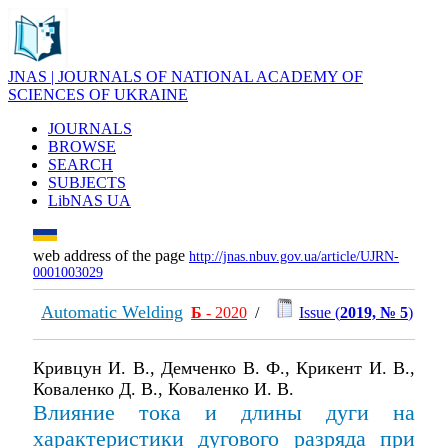
JNAS | JOURNALS OF NATIONAL ACADEMY OF
SCIENCES OF UKRAINE
JOURNALS
BROWSE
SEARCH
SUBJECTS
LibNAS UA
web address of the page
http://jnas.nbuv.gov.ua/article/UJRN-
0001003029
Automatic Welding
Б
- 2020
/
Issue (
2019, № 5
)
Кривцун И. В., Демченко В. Ф., Крикент И. В.,
Коваленко Д. В., Коваленко И. В.
Влияние тока и длины дуги на
характеристики дугового разряда при