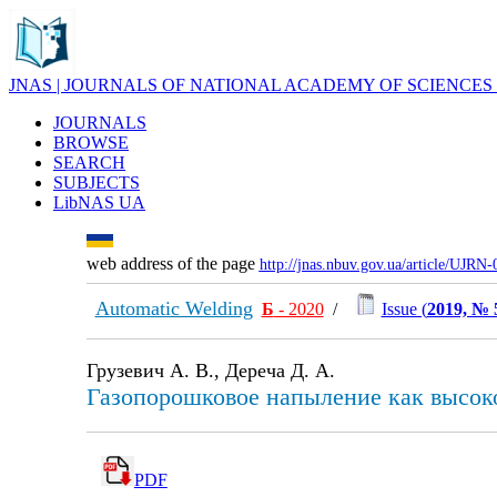
JNAS | JOURNALS OF NATIONAL ACADEMY OF SCIENCES
JOURNALS
BROWSE
SEARCH
SUBJECTS
LibNAS UA
web address of the page
http://jnas.nbuv.gov.ua/article/UJRN
Automatic Welding
Б
- 2020
/
Issue (
2019, № 
Грузевич А. В., Дереча Д. А.
Газопорошковое напыление как высок
PDF