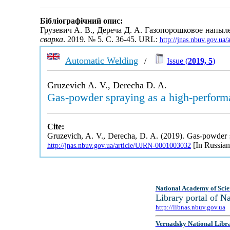
Бібліографічний опис:
Грузевич А. В., Дереча Д. А. Газопорошковое напы
сварка
. 2019. № 5. С. 36-45. URL:
http://jnas.nbuv.gov.ua
Automatic Welding
/
Issue (
2019, 5
)
Gruzevich A. V., Derecha D. A.
Gas-powder spraying as a high-performa
Cite:
Gruzevich, A. V., Derecha, D. A. (2019). Gas-powder s
[In Russian
http://jnas.nbuv.gov.ua/article/UJRN-0001003032
National Academy of Scie
Library portal of 
http://libnas.nbuv.gov.ua
Vernadsky National Libr