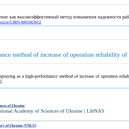
ление как высокоэффективный метод повышения надежности раб
/article/UJRN-0001003032
nce method of increase of operation reliability o
praying as a high-performance method of increase of operation relia
].
nces of Ukraine
National Academy of Sciences of Ukraine | LibNAS
ary of Ukraine (VNLU)