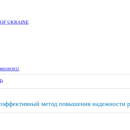
 OF UKRAINE
-0001003032
5
)
оэффективный метод повышения надежности ра