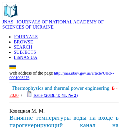
JNAS | JOURNALS OF NATIONAL ACADEMY OF
SCIENCES OF UKRAINE
JOURNALS
BROWSE
SEARCH
SUBJECTS
LibNAS UA
web address of the page
http://jnas.nbuv.gov.ua/article/UJRN-
0001003276
Thermophysics and thermal power engineering
Б
-
2020
/
Issue (
2019, Т. 41, № 2
)
Ковецкая М. М.
Влияние температуры воды на входе в
парогенерирующий канал на