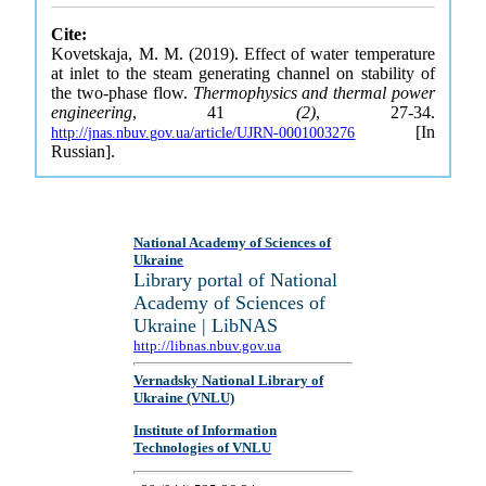
Cite:
Kovetskaja, M. M. (2019). Effect of water temperature
at inlet to the steam generating channel on stability of
the two-phase flow.
Thermophysics and thermal power
engineering
, 41
(2)
, 27-34.
[In
http://jnas.nbuv.gov.ua/article/UJRN-0001003276
Russian].
National Academy of Sciences of
Ukraine
Library portal of National
Academy of Sciences of
Ukraine | LibNAS
http://libnas.nbuv.gov.ua
Vernadsky National Library of
Ukraine (VNLU)
Institute of Information
Technologies of VNLU