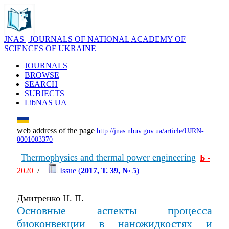
JNAS | JOURNALS OF NATIONAL ACADEMY OF
SCIENCES OF UKRAINE
JOURNALS
BROWSE
SEARCH
SUBJECTS
LibNAS UA
web address of the page
http://jnas.nbuv.gov.ua/article/UJRN-
0001003370
Thermophysics and thermal power engineering
Б
-
2020
/
Issue (
2017, Т. 39, № 5
)
Дмитренко Н. П.
Основные аспекты процесса
биоконвекции в наножидкостях и