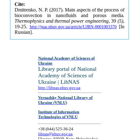
Cite:
Dmitrenko, N. P. (2017). Main aspects of the process of
bioconvection in nanofluids and porous media.
Thermophysics and thermal power engineering
, 39
(5)
,
19-25.
[In
http://jnas.nbuv.gov.ua/article/UJRN-0001003370
Russian].
National Academy of Sciences of
Ukraine
Library portal of National
Academy of Sciences of
Ukraine | LibNAS
http://libnas.nbuv.gov.ua
Vernadsky National Library of
Ukraine (VNLU)
Institute of Information
Technologies of VNLU
+38 (044) 525-36-24
libnas@nbuv.gov.ua
Ukraine, 03039, Kyiv, Holosiivskyi