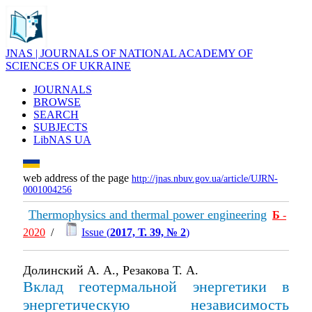
JNAS | JOURNALS OF NATIONAL ACADEMY OF
SCIENCES OF UKRAINE
JOURNALS
BROWSE
SEARCH
SUBJECTS
LibNAS UA
web address of the page
http://jnas.nbuv.gov.ua/article/UJRN-
0001004256
Thermophysics and thermal power engineering
Б
-
2020
/
Issue (
2017, Т. 39, № 2
)
Долинский А. А., Резакова Т. А.
Вклад геотермальной энергетики в
энергетическую независимость