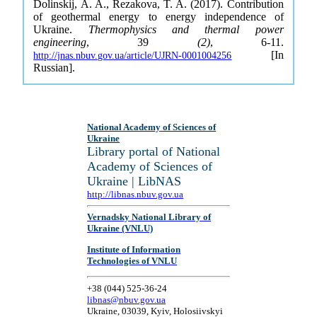
Dolinskij, A. A., Rezakova, T. A. (2017). Contribution
of geothermal energy to energy independence of
Ukraine.
Thermophysics and thermal power
engineering
, 39
(2)
, 6-11.
[In
http://jnas.nbuv.gov.ua/article/UJRN-0001004256
Russian].
National Academy of Sciences of
Ukraine
Library portal of National
Academy of Sciences of
Ukraine | LibNAS
http://libnas.nbuv.gov.ua
Vernadsky National Library of
Ukraine (VNLU)
Institute of Information
Technologies of VNLU
+38 (044) 525-36-24
libnas@nbuv.gov.ua
Ukraine, 03039, Kyiv, Holosiivskyi