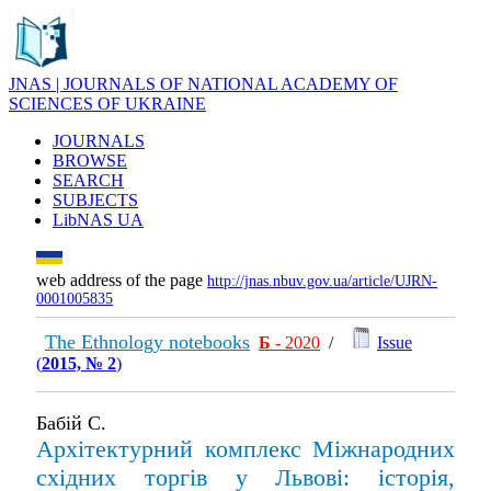
JNAS | JOURNALS OF NATIONAL ACADEMY OF
SCIENCES OF UKRAINE
JOURNALS
BROWSE
SEARCH
SUBJECTS
LibNAS UA
web address of the page
http://jnas.nbuv.gov.ua/article/UJRN-
0001005835
The Ethnology notebooks
Б
- 2020
/
Issue
(
2015, № 2
)
Бабій С.
Архітектурний комплекс Міжнародних
східних торгів у Львові: історія,