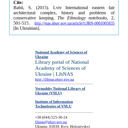
Cite:
Babii, S. (2015). Lviv International eastern fair
architectural complex, history and problems of
conservative keeping.
The Ethnology notebooks
, 2,
501-515.
http://jnas.nbuv.gov.ua/article/UJRN-0001005835
[In Ukrainian].
National Academy of Sciences of
Ukraine
Library portal of National
Academy of Sciences of
Ukraine | LibNAS
http://libnas.nbuv.gov.ua
Vernadsky National Library of
Ukraine (VNLU)
Institute of Information
Technologies of VNLU
+38 (044) 525-36-24
libnas@nbuv.gov.ua
Ukraine, 03039, Kyiv, Holosiivskyi