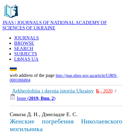
JNAS | JOURNALS OF NATIONAL ACADEMY OF
SCIENCES OF UKRAINE
JOURNALS
BROWSE
SEARCH
SUBJECTS
LibNAS UA
web address of the page
http://jnas.nbuv.gov.ua/article/UJRN-
0001006804
Arkheolohiia i davnia istoriia Ukrainy
Б
- 2020
/
Issue (
2019, Вип. 2
)
Сикоза Д. Н., Дзнеладзе Е. С.
Женские погребения Николаевского
могильника