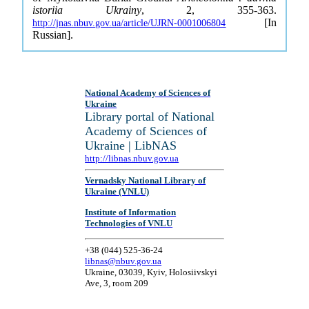
istoriia Ukrainy
, 2, 355-363.
[In
http://jnas.nbuv.gov.ua/article/UJRN-0001006804
Russian].
National Academy of Sciences of
Ukraine
Library portal of National
Academy of Sciences of
Ukraine | LibNAS
http://libnas.nbuv.gov.ua
Vernadsky National Library of
Ukraine (VNLU)
Institute of Information
Technologies of VNLU
+38 (044) 525-36-24
libnas@nbuv.gov.ua
Ukraine, 03039, Kyiv, Holosiivskyi
Ave, 3, room 209