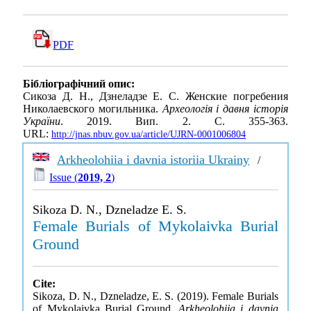
PDF
Бібліографічний опис:
Сикоза Д. Н., Дзнеладзе Е. С. Женские погребения
Николаевского могильника.
Археологія і давня історія
України
. 2019. Вип. 2. С. 355-363.
URL:
http://jnas.nbuv.gov.ua/article/UJRN-0001006804
Arkheolohiia i davnia istoriia Ukrainy
/
Issue (
2019, 2
)
Sikoza D. N., Dzneladze E. S.
Female Burials of Mykolaivka Burial
Ground
Cite:
Sikoza, D. N., Dzneladze, E. S. (2019). Female Burials
of Mykolaivka Burial Ground.
Arkheolohiia i davnia