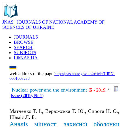
JNAS | JOURNALS OF NATIONAL ACADEMY OF
SCIENCES OF UKRAINE
JOURNALS
BROWSE
SEARCH
SUBJECTS
LibNAS UA
web address of the page
http://jnas.nbuv.gov.ua/article/UJRN-
0001007278
Nuclear power and the environment
Б
- 2019
/
Issue (
2019, № 1
)
Матченко Т. І., Верюжська Т. Ю., Сирота Н. О.,
Шаміс Л. Б.
Аналіз міцності захисної оболонки