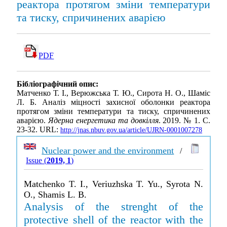
реактора протягом зміни температури
та тиску, спричинених аварією
PDF
Бібліографічний опис:
Матченко Т. І., Верюжська Т. Ю., Сирота Н. О., Шаміс
Л. Б. Аналіз міцності захисної оболонки реактора
протягом зміни температури та тиску, спричинених
аварією.
Ядерна енергетика та довкілля
. 2019. № 1. С.
23-32. URL:
http://jnas.nbuv.gov.ua/article/UJRN-0001007278
Nuclear power and the environment
/
Issue (
2019, 1
)
Matchenko T. I., Veriuzhska T. Yu., Syrota N.
O., Shamis L. B.
Analysis of the strenght of the
protective shell of the reactor with the