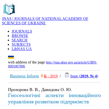
JNAS | JOURNALS OF NATIONAL ACADEMY OF
SCIENCES OF UKRAINE
JOURNALS
BROWSE
SEARCH
SUBJECTS
LibNAS UA
web address of the page
http://jnas.nbuv.gov.ua/article/UJRN-
0001007806
Business Inform
Б
- 2019
/
Issue (
2019, № 4
)
Прохорова В. В., Давидова О. Ю.
Гносеологічні аспекти інноваційного
управління розвитком підприємств