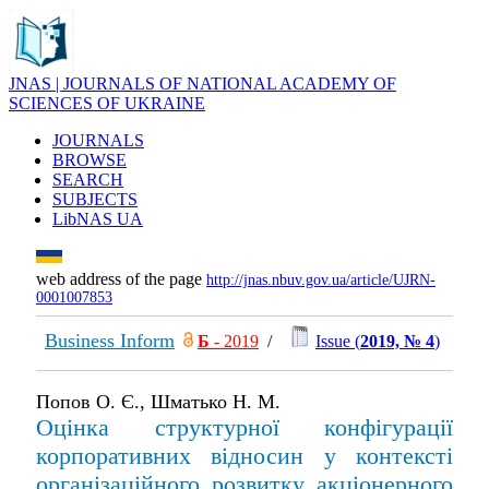
JNAS | JOURNALS OF NATIONAL ACADEMY OF
SCIENCES OF UKRAINE
JOURNALS
BROWSE
SEARCH
SUBJECTS
LibNAS UA
web address of the page
http://jnas.nbuv.gov.ua/article/UJRN-
0001007853
Business Inform
Б
- 2019
/
Issue (
2019, № 4
)
Попов О. Є., Шматько Н. М.
Оцінка структурної конфігурації
корпоративних відносин у контексті
організаційного розвитку акціонерного