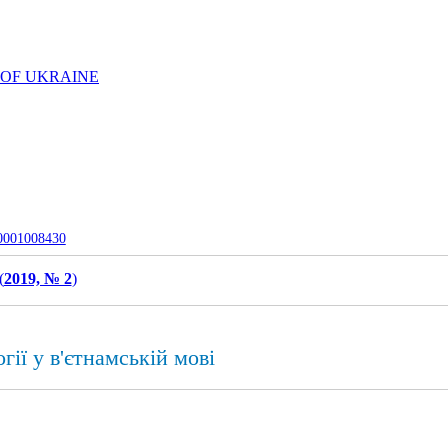
 OF UKRAINE
-0001008430
(
2019, № 2
)
ії у в'єтнамській мові