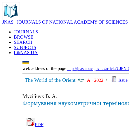
JNAS | JOURNALS OF NATIONAL ACADEMY OF SCIENCES
JOURNALS
BROWSE
SEARCH
SUBJECTS
LibNAS UA
web address of the page
http://jnas.nbuv.gov.ua/article/UJRN
The World of the Orient
А
- 2022
/
Issue 
Мусійчук В. А.
Формування наукометричної термінолог
PDF