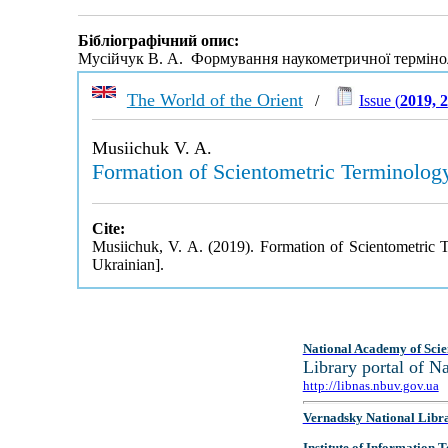
Бібліографічний опис:
Мусійчук В. А. Формування наукометричної терміноло
The World of the Orient
/
Issue (
2019, 2
Musiichuk V. A.
Formation of Scientometric Terminolog
Cite:
Musiichuk, V. A. (2019). Formation of Scientometric
Ukrainian].
National Academy of Scie
Library portal of 
http://libnas.nbuv.gov.ua
Vernadsky National Libr
Institute of Information