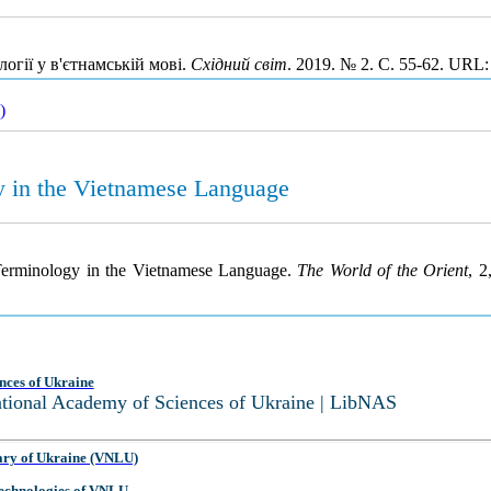
гії у в'єтнамській мові.
Східний світ
. 2019. № 2. С. 55-62. URL
)
y in the Vietnamese Language
 Terminology in the Vietnamese Language.
The World of the Orient
, 2
nces of Ukraine
National Academy of Sciences of Ukraine | LibNAS
ary of Ukraine (VNLU)
 Technologies of VNLU