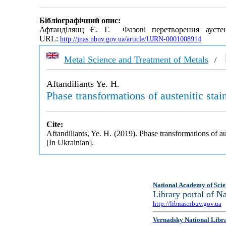
Бібліографічний опис:
Афтанділянц Є. Г. Фазові перетворення аусте
URL:
http://jnas.nbuv.gov.ua/article/UJRN-0001008914
Metal Science and Treatment of Metals
/
Aftandiliants Ye. H.
Phase transformations of austenitic stai
Cite:
Aftandiliants, Ye. H. (2019). Phase transformations of au
[In Ukrainian].
National Academy of Scie
Library portal of 
http://libnas.nbuv.gov.ua
Vernadsky National Libr