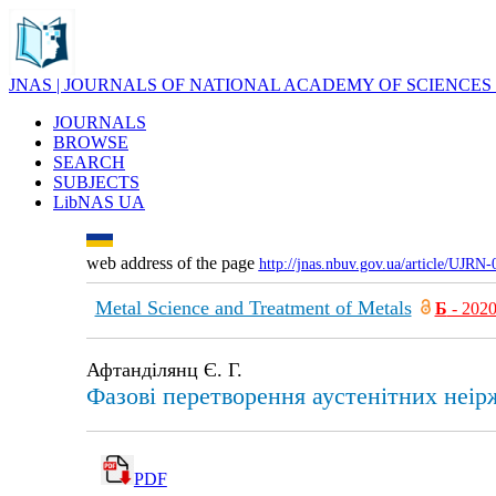
JNAS | JOURNALS OF NATIONAL ACADEMY OF SCIENCES
JOURNALS
BROWSE
SEARCH
SUBJECTS
LibNAS UA
web address of the page
http://jnas.nbuv.gov.ua/article/UJRN
Metal Science and Treatment of Metals
Б
- 202
Афтанділянц Є. Г.
Фазові перетворення аустенітних неі
PDF