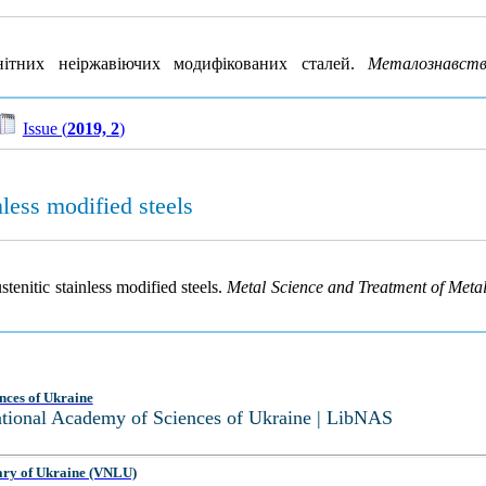
нітних неіржавіючих модифікованих сталей.
Металознавст
Issue (
2019, 2
)
nless modified steels
stenitic stainless modified steels.
Metal Science and Treatment of Meta
nces of Ukraine
National Academy of Sciences of Ukraine | LibNAS
ary of Ukraine (VNLU)