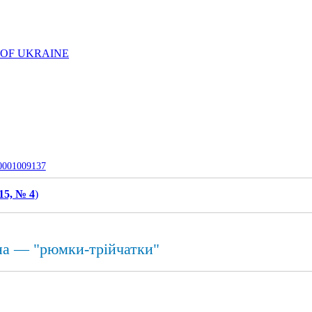
 OF UKRAINE
-0001009137
15, № 4
)
ина — "рюмки-трійчатки"