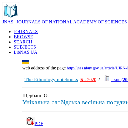
JNAS | JOURNALS OF NATIONAL ACADEMY OF SCIENCES
JOURNALS
BROWSE
SEARCH
SUBJECTS
LibNAS UA
web address of the page
http://jnas.nbuv.gov.ua/article/UJRN
The Ethnology notebooks
Б
- 2020
/
Issue (
20
Щербань О.
Унікальна слобідська весільна посуд
PDF