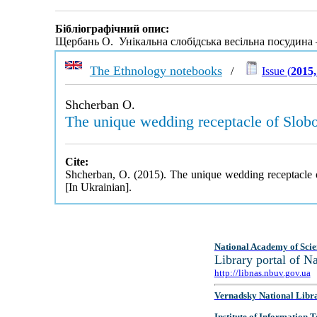
Бібліографічний опис:
Щербань О. Унікальна слобідська весільна посудина
The Ethnology notebooks
/
Issue (
2015,
Shcherban O.
The unique wedding receptacle of Slob
Cite:
Shcherban, O. (2015). The unique wedding receptacle 
[In Ukrainian].
National Academy of Scie
Library portal of 
http://libnas.nbuv.gov.ua
Vernadsky National Libr
Institute of Information