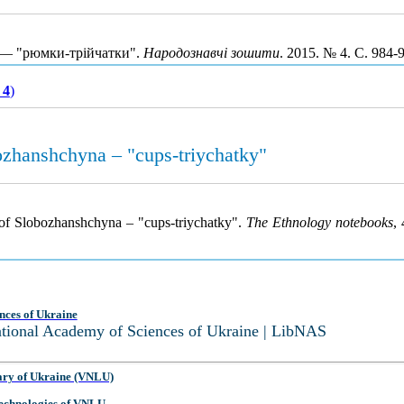
 — "рюмки-трійчатки".
Народознавчі зошити
. 2015. № 4. С. 984
 4
)
ozhanshchyna – "cups-triychatky"
of Slobozhanshchyna – "cups-triychatky".
The Ethnology notebooks
,
nces of Ukraine
National Academy of Sciences of Ukraine | LibNAS
ary of Ukraine (VNLU)
 Technologies of VNLU