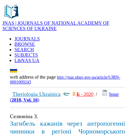
JNAS | JOURNALS OF NATIONAL ACADEMY OF
SCIENCES OF UKRAINE
JOURNALS
BROWSE
SEARCH
SUBJECTS
LibNAS UA
web address of the page
http://jnas.nbuv.gov.ua/article/UJRN-
0001009243
Theriologia Ukrainica
Б
- 2020
/
Issue
(
2018, Vol. 16
)
Селюніна З.
Загибель кажанів через антропогенні
чинники в регіоні Чорноморського