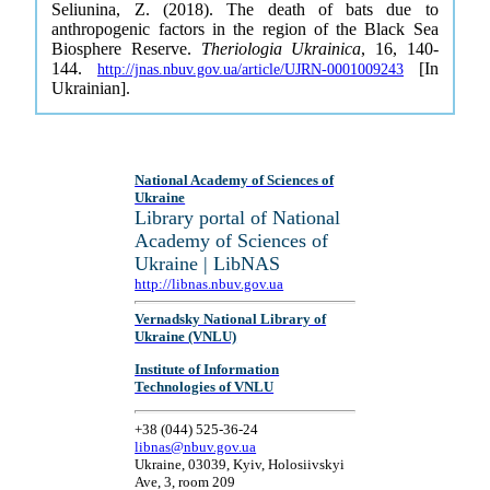
Seliunina, Z. (2018). The death of bats due to
anthropogenic factors in the region of the Black Sea
Biosphere Reserve.
Theriologia Ukrainica
, 16, 140-
144.
[In
http://jnas.nbuv.gov.ua/article/UJRN-0001009243
Ukrainian].
National Academy of Sciences of
Ukraine
Library portal of National
Academy of Sciences of
Ukraine | LibNAS
http://libnas.nbuv.gov.ua
Vernadsky National Library of
Ukraine (VNLU)
Institute of Information
Technologies of VNLU
+38 (044) 525-36-24
libnas@nbuv.gov.ua
Ukraine, 03039, Kyiv, Holosiivskyi
Ave, 3, room 209