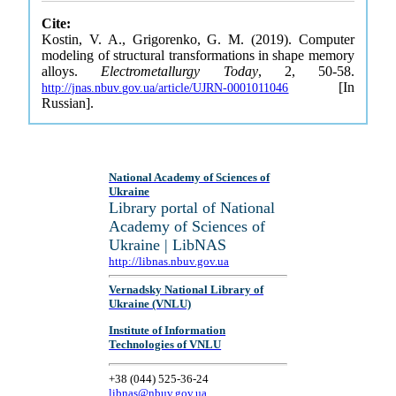
Cite:
Kostin, V. A., Grigorenko, G. M. (2019). Computer
modeling of structural transformations in shape memory
alloys.
Electrometallurgy Today
, 2, 50-58.
[In
http://jnas.nbuv.gov.ua/article/UJRN-0001011046
Russian].
National Academy of Sciences of
Ukraine
Library portal of National
Academy of Sciences of
Ukraine | LibNAS
http://libnas.nbuv.gov.ua
Vernadsky National Library of
Ukraine (VNLU)
Institute of Information
Technologies of VNLU
+38 (044) 525-36-24
libnas@nbuv.gov.ua