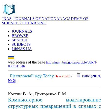
JNAS | JOURNALS OF NATIONAL ACADEMY OF
SCIENCES OF UKRAINE
JOURNALS
BROWSE
SEARCH
SUBJECTS
LibNAS UA
web address of the page
http://jnas.nbuv.gov.ua/article/UJRN-
0001011046
Electrometallurgy Today
Б
- 2020
/
Issue (
2019,
№ 2
)
Костин В. А., Григоренко Г. М.
Компьютерное моделирование
структурных превращений в сплавах с