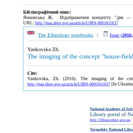
Бібліографічний опис:
Янковська Ж. Відображення концепту "дім — 
URL:
http://jnas.nbuv.gov.ua/article/UJRN-0001011637
The Ethnology notebooks
/
Issue (
2016,
Yankovska Zh.
The imaging of the concept "house-fiel
Cite:
Yankovska, Zh. (2016). The imaging of the con
[In Ukraini
http://jnas.nbuv.gov.ua/article/UJRN-0001011637
National Academy of Scie
Library portal of 
http://libnas.nbuv.gov.ua
Vernadsky National Libr