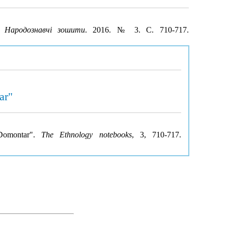
.
Народознавчі зошити
. 2016. № 3. С. 710-717.
ar"
"Domontar".
The Ethnology notebooks
, 3, 710-717.