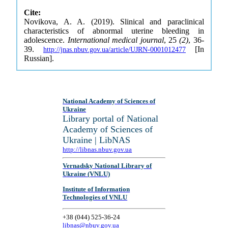
Cite:
Novikova, A. A. (2019). Slinical and paraclinical
characteristics of abnormal uterine bleeding in
adolescence.
International medical journal
, 25
(2)
, 36-
39.
[In
http://jnas.nbuv.gov.ua/article/UJRN-0001012477
Russian].
National Academy of Sciences of
Ukraine
Library portal of National
Academy of Sciences of
Ukraine | LibNAS
http://libnas.nbuv.gov.ua
Vernadsky National Library of
Ukraine (VNLU)
Institute of Information
Technologies of VNLU
+38 (044) 525-36-24
libnas@nbuv.gov.ua