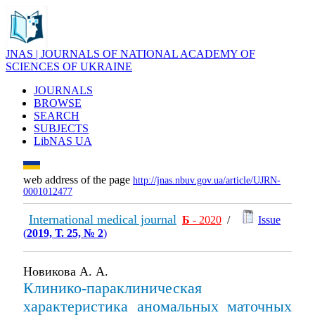
JNAS | JOURNALS OF NATIONAL ACADEMY OF
SCIENCES OF UKRAINE
JOURNALS
BROWSE
SEARCH
SUBJECTS
LibNAS UA
web address of the page
http://jnas.nbuv.gov.ua/article/UJRN-
0001012477
International medical journal
Б
- 2020
/
Issue
(
2019, Т. 25, № 2
)
Новикова А. А.
Клинико-параклиническая
характеристика аномальных маточных