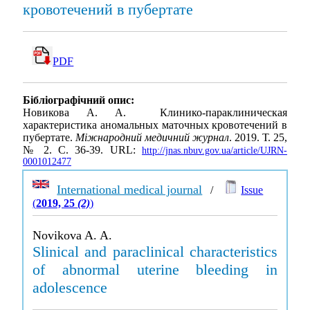
кровотечений в пубертате
PDF
Бібліографічний опис:
Новикова А. А. Клинико-параклиническая
характеристика аномальных маточных кровотечений в
пубертате.
Міжнародний медичний журнал
. 2019. Т. 25,
№ 2. С. 36-39. URL:
http://jnas.nbuv.gov.ua/article/UJRN-
0001012477
International medical journal
/
Issue
(
2019, 25
(2)
)
Novikova A. A.
Slinical and paraclinical characteristics
of abnormal uterine bleeding in
adolescence