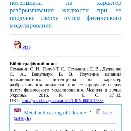
потенциала на характер
разбрызгивания жидкости при ее
продувке сверху путем физического
моделирования
PDF
Бібліографічний опис:
Семыкин С. И., Голуб Т. С., Семыкина Е. В., Дудченко
С. А., Вакульчук В. В. Изучение влияния
низковольтного потенциала на характер
разбрызгивания жидкости при ее продувке сверху
путем физического моделирования.
Металл и литье
Украины
. 2016. № 6. С. 27-32.
URL:
http://jnas.nbuv.gov.ua/article/UJRN-0001012838
Metal and casting of Ukraine
/
Issue
(
2016, 6
)