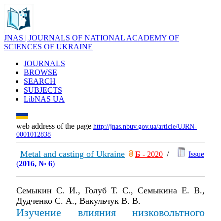
JNAS | JOURNALS OF NATIONAL ACADEMY OF
SCIENCES OF UKRAINE
JOURNALS
BROWSE
SEARCH
SUBJECTS
LibNAS UA
web address of the page
http://jnas.nbuv.gov.ua/article/UJRN-
0001012838
Metal and casting of Ukraine
Б
- 2020
/
Issue
(
2016, № 6
)
Семыкин С. И., Голуб Т. С., Семыкина Е. В.,
Дудченко С. А., Вакульчук В. В.
Изучение влияния низковольтного