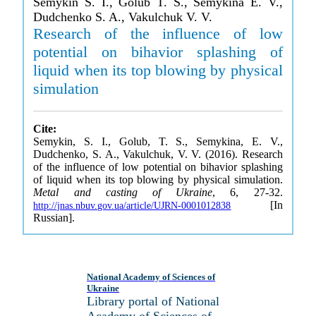
Semykin S. I., Golub T. S., Semykina E. V.,
Dudchenko S. A., Vakulchuk V. V.
Research of the influence of low
potential on bihavior splashing of
liquid when its top blowing by physical
simulation
Cite:
Semykin, S. I., Golub, T. S., Semykina, E. V.,
Dudchenko, S. A., Vakulchuk, V. V. (2016). Research
of the influence of low potential on bihavior splashing
of liquid when its top blowing by physical simulation.
Metal and casting of Ukraine
, 6, 27-32.
[In
http://jnas.nbuv.gov.ua/article/UJRN-0001012838
Russian].
National Academy of Sciences of
Ukraine
Library portal of National