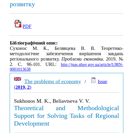
розвитку
PDF
Бібліографічний опис:
Сухонос М. К., Белявцева В. В. Теоретико-
методологічне забезпечення вирішення завдань
регіонального розвитку.
Проблеми економіки
. 2019. №
2. С. 96-101. URL:
http://jnas.nbuv.gov.ua/article/UJRN-
0001013638
The problems of economy
/
Issue
(
2019, 2
)
Sukhonos M. K., Beliavtseva V. V.
Theoretical and Methodological
Support for Solving Tasks of Regional
Development