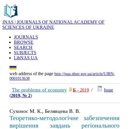
JNAS | JOURNALS OF NATIONAL ACADEMY OF
SCIENCES OF UKRAINE
JOURNALS
BROWSE
SEARCH
SUBJECTS
LibNAS UA
web address of the page
http://jnas.nbuv.gov.ua/article/UJRN-
0001013638
The problems of economy
Б
- 2019
/
Issue
(
2019, № 2
)
Сухонос М. К., Белявцева В. В.
Теоретико-методологічне забезпечення
вирішення завдань регіонального