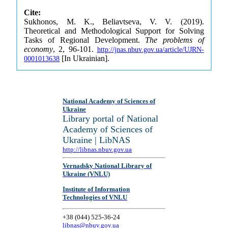
Cite:
Sukhonos, M. K., Beliavtseva, V. V. (2019).
Theoretical and Methodological Support for Solving
Tasks of Regional Development.
The problems of
economy
, 2, 96-101.
http://jnas.nbuv.gov.ua/article/UJRN-
[In Ukrainian].
0001013638
National Academy of Sciences of
Ukraine
Library portal of National
Academy of Sciences of
Ukraine | LibNAS
http://libnas.nbuv.gov.ua
Vernadsky National Library of
Ukraine (VNLU)
Institute of Information
Technologies of VNLU
+38 (044) 525-36-24
libnas@nbuv.gov.ua