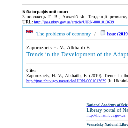
Бібліографічний опис:
Запорожець Г. В., Алхатіб Ф. Тенденції розвитк
URL:
http://jnas.nbuv.gov.ua/article/UJRN-0001013639
The problems of economy
/
Issue (
2019
Zaporozhets H. V., Alkhatib F.
Trends in the Development of the Adap
Cite:
Zaporozhets, H. V., Alkhatib, F. (2019). Trends in 
[In Ukraini
http://jnas.nbuv.gov.ua/article/UJRN-0001013639
National Academy of Scie
Library portal of 
http://libnas.nbuv.gov.ua
Vernadsky National Libr