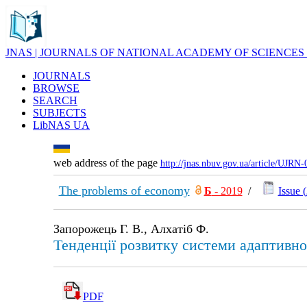
JNAS | JOURNALS OF NATIONAL ACADEMY OF SCIENCES
JOURNALS
BROWSE
SEARCH
SUBJECTS
LibNAS UA
web address of the page
http://jnas.nbuv.gov.ua/article/UJRN
The problems of economy
Б
- 2019
/
Issue (
Запорожець Г. В., Алхатіб Ф.
Тенденції розвитку системи адаптивн
PDF