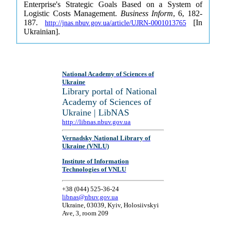
Enterprise's Strategic Goals Based on a System of
Logistic Costs Management.
Business Inform
, 6, 182-
187.
[In
http://jnas.nbuv.gov.ua/article/UJRN-0001013765
Ukrainian].
National Academy of Sciences of
Ukraine
Library portal of National
Academy of Sciences of
Ukraine | LibNAS
http://libnas.nbuv.gov.ua
Vernadsky National Library of
Ukraine (VNLU)
Institute of Information
Technologies of VNLU
+38 (044) 525-36-24
libnas@nbuv.gov.ua
Ukraine, 03039, Kyiv, Holosiivskyi
Ave, 3, room 209