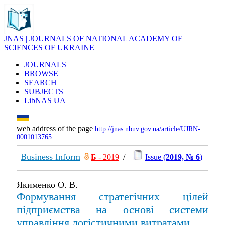
JNAS | JOURNALS OF NATIONAL ACADEMY OF
SCIENCES OF UKRAINE
JOURNALS
BROWSE
SEARCH
SUBJECTS
LibNAS UA
web address of the page
http://jnas.nbuv.gov.ua/article/UJRN-
0001013765
Business Inform
Б
- 2019
/
Issue (
2019, № 6
)
Якименко О. В.
Формування стратегічних цілей
підприємства на основі системи
управління логістичними витратами