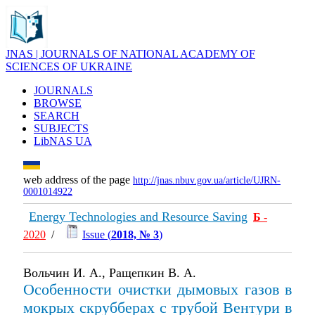
JNAS | JOURNALS OF NATIONAL ACADEMY OF
SCIENCES OF UKRAINE
JOURNALS
BROWSE
SEARCH
SUBJECTS
LibNAS UA
web address of the page
http://jnas.nbuv.gov.ua/article/UJRN-
0001014922
Energy Technologies and Resource Saving
Б
-
2020
/
Issue (
2018, № 3
)
Вольчин И. А., Ращепкин В. А.
Особенности очистки дымовых газов в
мокрых скрубберах с трубой Вентури в