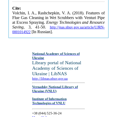
Cite:
Volchin, I. A., Rashchepkin, V. A. (2018). Features of
Flue Gas Cleaning in Wet Scrubbers with Venturi Pipe
at Excess Spraying.
Energy Technologies and Resource
Saving
, 3, 41-50.
http://jnas.nbuv.gov.ua/article/UJRN-
[In Russian].
0001014922
National Academy of Sciences of
Ukraine
Library portal of National
Academy of Sciences of
Ukraine | LibNAS
http://libnas.nbuv.gov.ua
Vernadsky National Library of
Ukraine (VNLU)
Institute of Information
Technologies of VNLU
+38 (044) 525-36-24