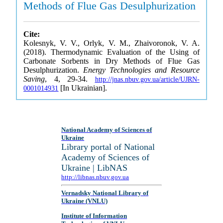
Methods of Flue Gas Desulphurization
Cite:
Kolesnyk, V. V., Orlyk, V. M., Zhaivoronok, V. A.
(2018). Thermodynamic Evaluation of the Using of
Carbonate Sorbents in Dry Methods of Flue Gas
Desulphurization.
Energy Technologies and Resource
Saving
, 4, 29-34.
http://jnas.nbuv.gov.ua/article/UJRN-
[In Ukrainian].
0001014931
National Academy of Sciences of
Ukraine
Library portal of National
Academy of Sciences of
Ukraine | LibNAS
http://libnas.nbuv.gov.ua
Vernadsky National Library of
Ukraine (VNLU)
Institute of Information