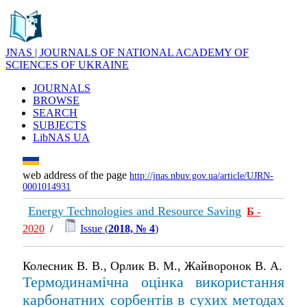
JNAS | JOURNALS OF NATIONAL ACADEMY OF
SCIENCES OF UKRAINE
JOURNALS
BROWSE
SEARCH
SUBJECTS
LibNAS UA
web address of the page
http://jnas.nbuv.gov.ua/article/UJRN-
0001014931
Energy Technologies and Resource Saving
Б
-
2020
/
Issue (
2018, № 4
)
Колесник В. В., Орлик В. М., Жайворонок В. А.
Термодинамічна оцінка використання
карбонатних сорбентів в сухих методах