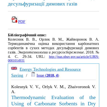
десульфуризації димових газів
PDF
Бібліографічний опис:
Колесник В. В., Орлик В. М., Жайворонок В. А.
Термодинамічна оцінка використання карбонатних
сорбентів в сухих методах десульфуризації димових
газів.
Энерготехнологии и ресурсосбережение
. 2018. №
4. С. 29-34. URL:
http://jnas.nbuv.gov.ua/article/UJRN-
0001014931
Energy Technologies and Resource
Saving
/
Issue (
2018, 4
)
Kolesnyk V. V., Orlyk V. M., Zhaivoronok V.
A.
Thermodynamic Evaluation of the
Using of Carbonate Sorbents in Dry