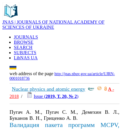
JNAS | JOURNALS OF NATIONAL ACADEMY OF
SCIENCES OF UKRAINE
JOURNALS
BROWSE
SEARCH
SUBJECTS
LibNAS UA
web address of the page
http://jnas.nbuv.gov.ua/article/UJRN-
0001018736
Nuclear physics and atomic energy
А
-
2018
/
Issue (
2019, Т. 20, № 2
)
Пугач А. М., Пугач С. М., Демехин В. Л.,
Буканов В. Н., Гриценко А. В.
Валидация пакета программ MCPV,