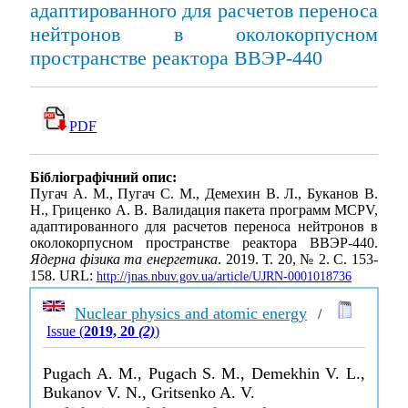
адаптированного для расчетов переноса
нейтронов в околокорпусном
пространстве реактора ВВЭР-440
PDF
Бібліографічний опис:
Пугач А. М., Пугач С. М., Демехин В. Л., Буканов В.
Н., Гриценко А. В. Валидация пакета программ MCPV,
адаптированного для расчетов переноса нейтронов в
околокорпусном пространстве реактора ВВЭР-440.
Ядерна фізика та енергетика
. 2019. Т. 20, № 2. С. 153-
158. URL:
http://jnas.nbuv.gov.ua/article/UJRN-0001018736
Nuclear physics and atomic energy
/
Issue (
2019, 20
(2)
)
Pugach A. M., Pugach S. M., Demekhin V. L.,
Bukanov V. N., Gritsenko A. V.