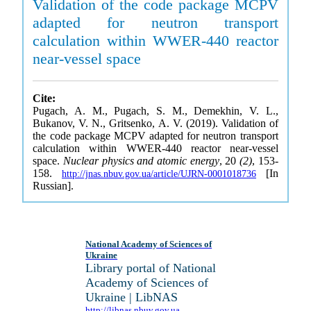
Validation of the code package MCPV
adapted for neutron transport
calculation within WWER-440 reactor
near-vessel space
Cite:
Pugach, A. M., Pugach, S. M., Demekhin, V. L.,
Bukanov, V. N., Gritsenko, A. V. (2019). Validation of
the code package MCPV adapted for neutron transport
calculation within WWER-440 reactor near-vessel
space.
Nuclear physics and atomic energy
, 20
(2)
, 153-
158.
[In
http://jnas.nbuv.gov.ua/article/UJRN-0001018736
Russian].
National Academy of Sciences of
Ukraine
Library portal of National
Academy of Sciences of
Ukraine | LibNAS
http://libnas.nbuv.gov.ua