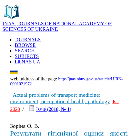
JNAS | JOURNALS OF NATIONAL ACADEMY OF
SCIENCES OF UKRAINE
JOURNALS
BROWSE
SEARCH
SUBJECTS
LibNAS UA
web address of the page
http://jnas.nbuv.gov.ua/article/UJRN-
0001021972
Actual problems of transport medicine:
environment, occupational health, pathology
Б
-
2020
/
Issue (
2018, № 1
)
Зоріна О. В.
Результати гігієнічної оцінки якості