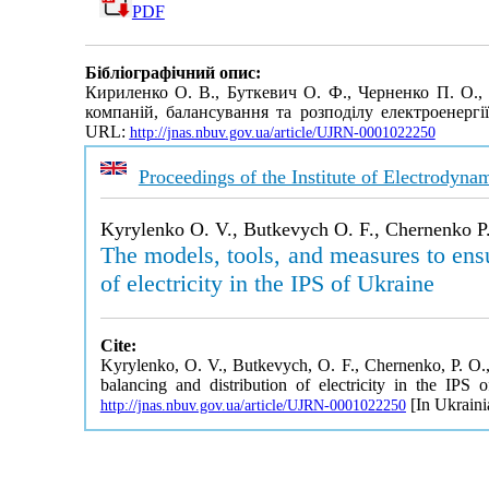
PDF
Бібліографічний опис:
Кириленко О. В., Буткевич О. Ф., Черненко П. О., 
компаній, балансування та розподілу електроенерг
URL:
http://jnas.nbuv.gov.ua/article/UJRN-0001022250
Proceedings of the Institute of Electrodyn
Kyrylenko O. V., Butkevych O. F., Chernenko P. 
The models, tools, and measures to ensu
of electricity in the IPS of Ukraine
Cite:
Kyrylenko, O. V., Butkevych, O. F., Chernenko, P. O., 
balancing and distribution of electricity in the IPS
[In Ukraini
http://jnas.nbuv.gov.ua/article/UJRN-0001022250