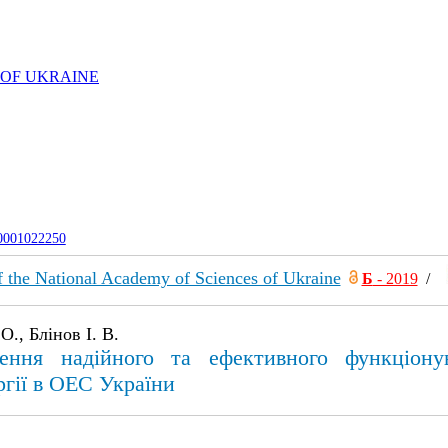
 OF UKRAINE
-0001022250
of the National Academy of Sciences of Ukraine
Б
- 2019
/
., Блінов І. В.
ення надійного та ефективного функціону
ргії в ОЕС України