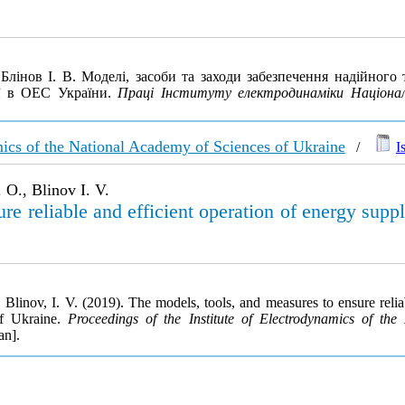
Блінов І. В. Моделі, засоби та заходи забезпечення надійног
ії в ОЕС України.
Праці Інституту електродинаміки Національ
amics of the National Academy of Sciences of Ukraine
/
I
O., Blinov I. V.
re reliable and efficient operation of energy supp
Blinov, I. V. (2019). The models, tools, and measures to ensure relia
 of Ukraine.
Proceedings of the Institute of Electrodynamics of th
an].