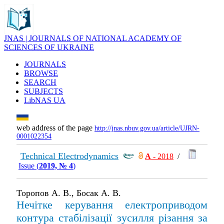
JNAS | JOURNALS OF NATIONAL ACADEMY OF
SCIENCES OF UKRAINE
JOURNALS
BROWSE
SEARCH
SUBJECTS
LibNAS UA
web address of the page
http://jnas.nbuv.gov.ua/article/UJRN-
0001022354
Technical Electrodynamics
А
- 2018
/
Issue (
2019, № 4
)
Торопов А. В., Босак А. В.
Нечітке керування електроприводом
контура стабілізації зусилля різання за