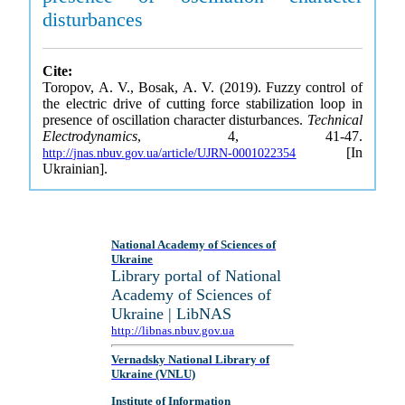
disturbances
Cite:
Toropov, A. V., Bosak, A. V. (2019). Fuzzy control of
the electric drive of cutting force stabilization loop in
presence of oscillation character disturbances.
Technical
Electrodynamics
, 4, 41-47.
[In
http://jnas.nbuv.gov.ua/article/UJRN-0001022354
Ukrainian].
National Academy of Sciences of
Ukraine
Library portal of National
Academy of Sciences of
Ukraine | LibNAS
http://libnas.nbuv.gov.ua
Vernadsky National Library of
Ukraine (VNLU)
Institute of Information