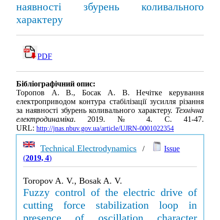
наявності збурень коливального
характеру
PDF
Бібліографічний опис:
Торопов А. В., Босак А. В. Нечітке керування
електроприводом контура стабілізації зусилля різання
за наявності збурень коливального характеру.
Технічна
електродинаміка
. 2019. № 4. С. 41-47.
URL:
http://jnas.nbuv.gov.ua/article/UJRN-0001022354
Technical Electrodynamics
/
Issue
(
2019, 4
)
Toropov A. V., Bosak A. V.
Fuzzy control of the electric drive of
cutting force stabilization loop in
presence of oscillation character