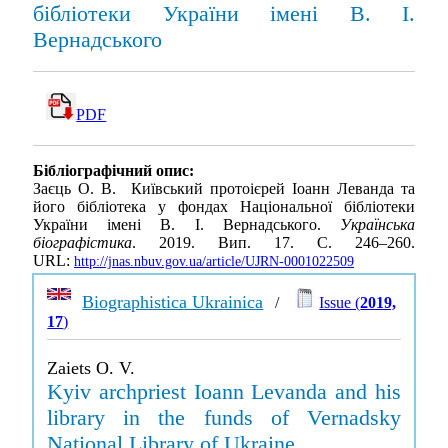
бібліотеки України імені В. І.
Вернадського
PDF
Бібліографічний опис:
Заєць О. В. Київський протоієрей Іоанн Леванда та
його бібліотека у фондах Національної бібліотеки
України імені В. І. Вернадського.
Українська
біографістика
. 2019. Вип. 17. С. 246–260.
URL:
http://jnas.nbuv.gov.ua/article/UJRN-0001022509
Biographistica Ukrainica
/
Issue (
2019,
17
)
Zaiets O. V.
Kyiv archpriest Ioann Levanda and his
library in the funds of Vernadsky
National Library of Ukraine