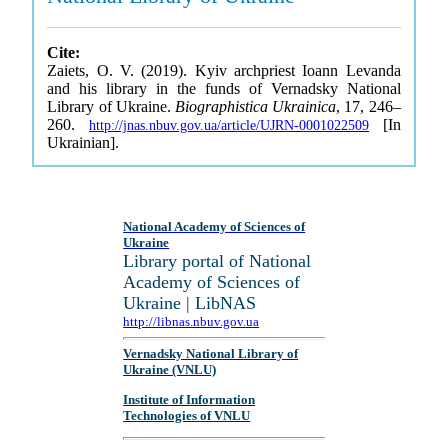
Cite:
Zaiets, O. V. (2019). Kyiv archpriest Ioann Levanda
and his library in the funds of Vernadsky National
Library of Ukraine.
Biographistica Ukrainica
, 17, 246–
260.
[In
http://jnas.nbuv.gov.ua/article/UJRN-0001022509
Ukrainian].
National Academy of Sciences of
Ukraine
Library portal of National
Academy of Sciences of
Ukraine | LibNAS
http://libnas.nbuv.gov.ua
Vernadsky National Library of
Ukraine (VNLU)
Institute of Information
Technologies of VNLU