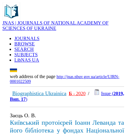
JNAS | JOURNALS OF NATIONAL ACADEMY OF
SCIENCES OF UKRAINE
JOURNALS
BROWSE
SEARCH
SUBJECTS
LibNAS UA
web address of the page
http://jnas.nbuv.gov.ua/article/UJRN-
0001022509
Biographistica Ukrainica
Б
- 2020
/
Issue (
2019,
Вип. 17
)
Заєць О. В.
Київський протоієрей Іоанн Леванда та
його бібліотека у фондах Національної