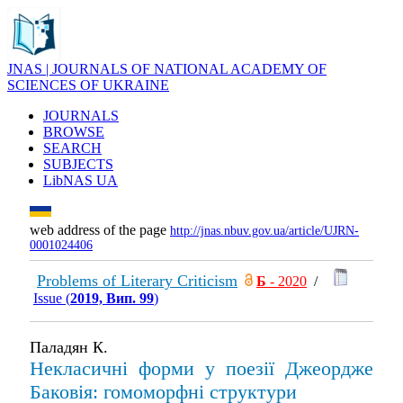
JNAS | JOURNALS OF NATIONAL ACADEMY OF
SCIENCES OF UKRAINE
JOURNALS
BROWSE
SEARCH
SUBJECTS
LibNAS UA
web address of the page
http://jnas.nbuv.gov.ua/article/UJRN-
0001024406
Problems of Literary Criticism
Б
- 2020
/
Issue (
2019, Вип. 99
)
Паладян К.
Некласичні форми у поезії Джеордже
Баковія: гомоморфні структури