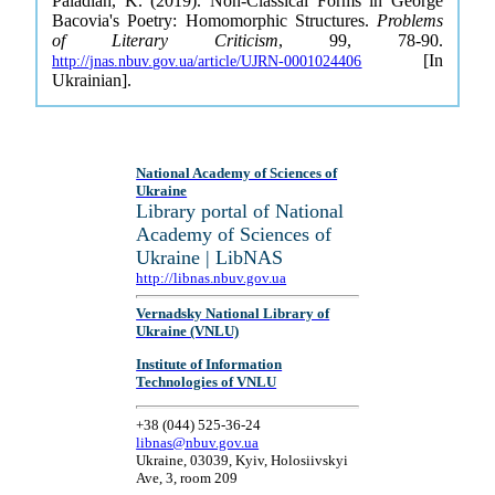
Paladian, K. (2019). Non-Classical Forms in George
Bacovia's Poetry: Homomorphic Structures.
Problems
of Literary Criticism
, 99, 78-90.
[In
http://jnas.nbuv.gov.ua/article/UJRN-0001024406
Ukrainian].
National Academy of Sciences of
Ukraine
Library portal of National
Academy of Sciences of
Ukraine | LibNAS
http://libnas.nbuv.gov.ua
Vernadsky National Library of
Ukraine (VNLU)
Institute of Information
Technologies of VNLU
+38 (044) 525-36-24
libnas@nbuv.gov.ua
Ukraine, 03039, Kyiv, Holosiivskyi
Ave, 3, room 209