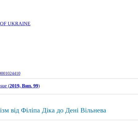
 OF UKRAINE
-0001024410
ssue (
2019, Вип. 99
)
ізм від Філіпа Діка до Дені Вільнева