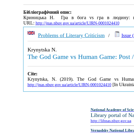
Бібліографічний опис:
Криницька Н. Гра в бога vs гра в людину: по
URL:
http://jnas.nbuv.gov.ua/article/UJRN-0001024410
Problems of Literary Criticism
/
Issue (
Krynytska N.
The God Game vs Human Game: Post / h
Cite:
Krynytska, N. (2019). The God Game vs Human
[In Ukraini
http://jnas.nbuv.gov.ua/article/UJRN-0001024410
National Academy of Scie
Library portal of 
http://libnas.nbuv.gov.ua
Vernadsky National Libr