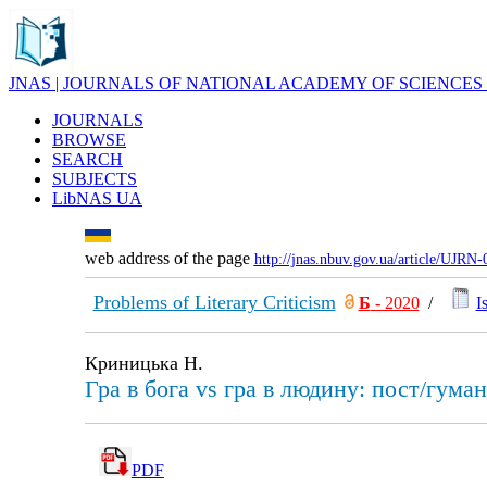
JNAS | JOURNALS OF NATIONAL ACADEMY OF SCIENCES
JOURNALS
BROWSE
SEARCH
SUBJECTS
LibNAS UA
web address of the page
http://jnas.nbuv.gov.ua/article/UJRN
Problems of Literary Criticism
Б
- 2020
/
I
Криницька Н.
Гра в бога vs гра в людину: пост/гуман
PDF