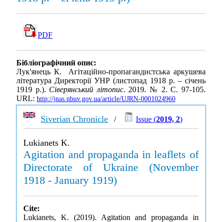
PDF
Бібліографічний опис:
Лук'янець К. Агітаційно-пропагандистська аркушева
література Директорії УНР (листопад 1918 р. – січень
1919 р.).
Сіверянський літопис
. 2019. № 2. С. 97-105.
URL:
http://jnas.nbuv.gov.ua/article/UJRN-0001024960
Siverian Chronicle
/
Issue (
2019, 2
)
Lukianets K.
Agitation and propaganda in leaflets of
Directorate of Ukraine (November
1918 - January 1919)
Cite:
Lukianets, K. (2019). Agitation and propaganda in