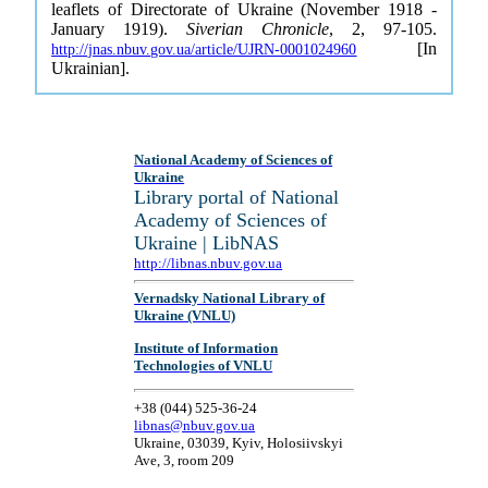
leaflets of Directorate of Ukraine (November 1918 -
January 1919).
Siverian Chronicle
, 2, 97-105.
[In
http://jnas.nbuv.gov.ua/article/UJRN-0001024960
Ukrainian].
National Academy of Sciences of
Ukraine
Library portal of National
Academy of Sciences of
Ukraine | LibNAS
http://libnas.nbuv.gov.ua
Vernadsky National Library of
Ukraine (VNLU)
Institute of Information
Technologies of VNLU
+38 (044) 525-36-24
libnas@nbuv.gov.ua
Ukraine, 03039, Kyiv, Holosiivskyi
Ave, 3, room 209