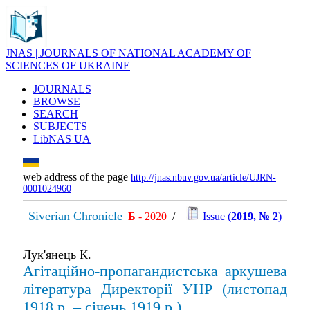
JNAS | JOURNALS OF NATIONAL ACADEMY OF
SCIENCES OF UKRAINE
JOURNALS
BROWSE
SEARCH
SUBJECTS
LibNAS UA
web address of the page
http://jnas.nbuv.gov.ua/article/UJRN-
0001024960
Siverian Chronicle
Б
- 2020
/
Issue (
2019, № 2
)
Лук'янець К.
Агітаційно-пропагандистська аркушева
література Директорії УНР (листопад
1918 р. – січень 1919 р.)