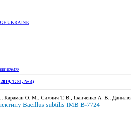
 OF UKRAINE
-0001026428
(
2019, Т. 81, № 4
)
., Караман О. М., Симчич Т. В., Іванченко А. В., Данилюк 
ектину Bacillus subtilis ІМВ В-7724