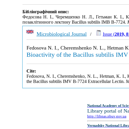
Бібліографічний опис:
Федосова Н. І., Черемшенко Н. Л., Гетьман К. І., К
позаклітинного лектину Bacillus subtilis ІМВ В-7724.
Microbiological Journal
/
Issue (
2019, 
Fedosova N. I., Cheremshenko N. L., Hetman K. 
Bioactivity of the Bacillus subtilis IM
Cite:
Fedosova, N. I., Cheremshenko, N. L., Hetman, K. I., K
the Bacillus subtilis IMV B-7724 Extracellular Lectin.
M
National Academy of Scie
Library portal of 
http://libnas.nbuv.gov.ua
Vernadsky National Libr