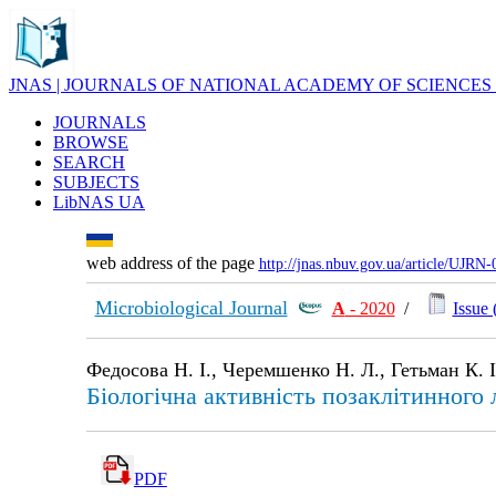
JNAS | JOURNALS OF NATIONAL ACADEMY OF SCIENCES
JOURNALS
BROWSE
SEARCH
SUBJECTS
LibNAS UA
web address of the page
http://jnas.nbuv.gov.ua/article/UJRN
Microbiological Journal
А
- 2020
/
Issue 
Федосова Н. І., Черемшенко Н. Л., Гетьман К. І
Біологічна активність позаклітинного л
PDF