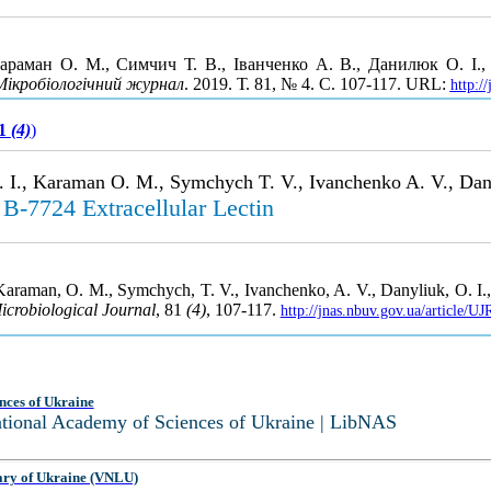
араман О. М., Симчич Т. В., Іванченко А. В., Данилюк О. І., 
Мікробіологічний журнал
. 2019. Т. 81, № 4. С. 107-117. URL:
http:/
81
(4)
)
I., Karaman O. M., Symchych T. V., Ivanchenko A. V., Dany
V B-7724 Extracellular Lectin
araman, O. M., Symchych, T. V., Ivanchenko, A. V., Danyliuk, O. I., 
icrobiological Journal
, 81
(4)
, 107-117.
http://jnas.nbuv.gov.ua/article/
nces of Ukraine
National Academy of Sciences of Ukraine | LibNAS
ary of Ukraine (VNLU)