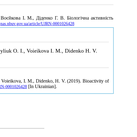
Воєйкова І. М., Діденко Г. В. Біологічна активність
/jnas.nbuv.gov.ua/article/UJRN-0001026428
liuk O. I., Voieikova I. M., Didenko H. V.
Voieikova, I. M., Didenko, H. V. (2019). Bioactivity of
[In Ukrainian].
UJRN-0001026428