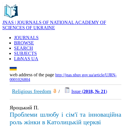
JNAS | JOURNALS OF NATIONAL ACADEMY OF
SCIENCES OF UKRAINE
JOURNALS
BROWSE
SEARCH
SUBJECTS
LibNAS UA
web address of the page
http://jnas.nbuv.gov.ua/article/UJRN-
0001026804
Religious freedom
/
Issue (
2018, № 21
)
Яроцький П.
Проблеми шлюбу і сім'ї та інноваційна
роль жінки в Католицькій церкві